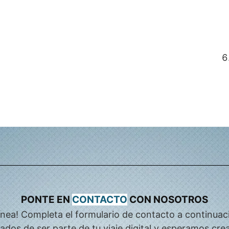
PONTE EN
CONTACTO
CON NOSOTROS
n línea! Completa el formulario de contacto a contin
os de ser parte de tu viaje digital y esperamos crear