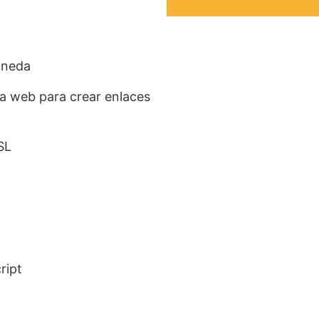
oneda
la web para crear enlaces
SL
ript