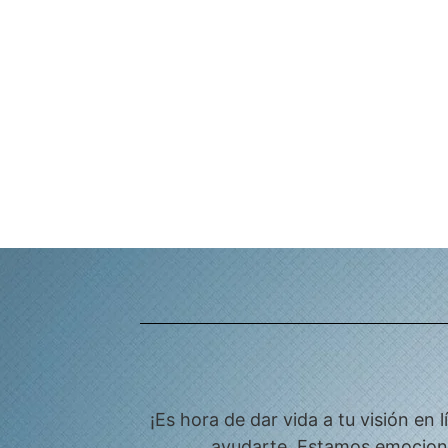
¡Es hora de dar vida a tu visión e
ayudarte. Estamos emocionad